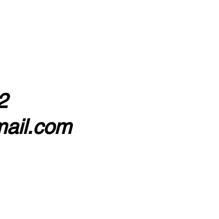
s
2
ail.com