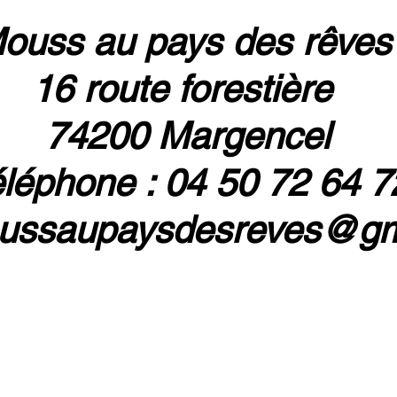
ouss au pays des rêve
16 route forestière
74200 Margencel
léphone : 04 50 72 64 7
ussaupaysdesreves@gm